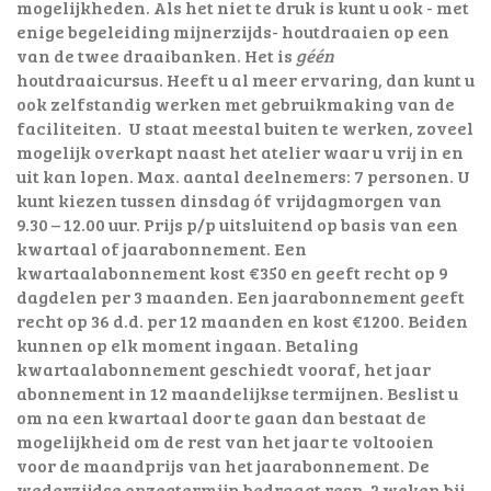
mogelijkheden. Als het niet te druk is kunt u ook - met
enige begeleiding mijnerzijds- houtdraaien op een
van de twee draaibanken. Het is
géén
houtdraaicursus. Heeft u al meer ervaring, dan kunt u
ook zelfstandig werken met gebruikmaking van de
faciliteiten. U staat meestal buiten te werken, zoveel
mogelijk overkapt naast het atelier waar u vrij in en
uit kan lopen. Max. aantal deelnemers: 7 personen. U
kunt kiezen tussen dinsdag óf vrijdagmorgen van
9.30 – 12.00 uur. Prijs p/p uitsluitend op basis van een
kwartaal of jaarabonnement. Een
kwartaalabonnement kost €350 en geeft recht op 9
dagdelen per 3 maanden. Een jaarabonnement geeft
recht op 36 d.d. per 12 maanden en kost €1200. Beiden
kunnen op elk moment ingaan. Betaling
kwartaalabonnement geschiedt vooraf, het jaar
abonnement in 12 maandelijkse termijnen. Beslist u
om na een kwartaal door te gaan dan bestaat de
mogelijkheid om de rest van het jaar te voltooien
voor de maandprijs van het jaarabonnement. De
wederzijdse opzegtermijn bedraagt resp. 2 weken bij