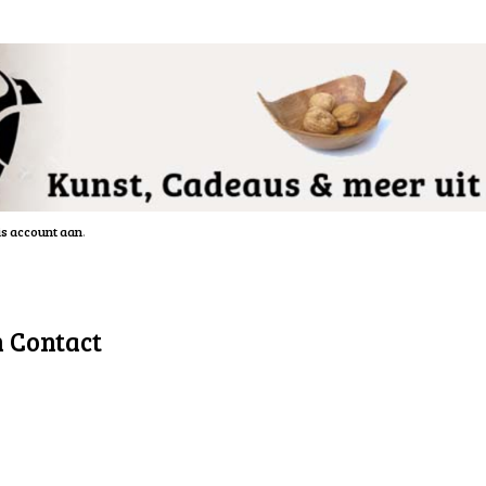
is account aan
.
n Contact