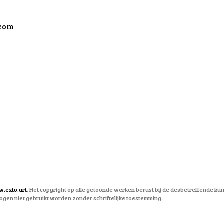
com
.exto.art
. Het copyright op alle getoonde werken berust bij de desbetreffende ku
gen niet gebruikt worden zonder schriftelijke toestemming.